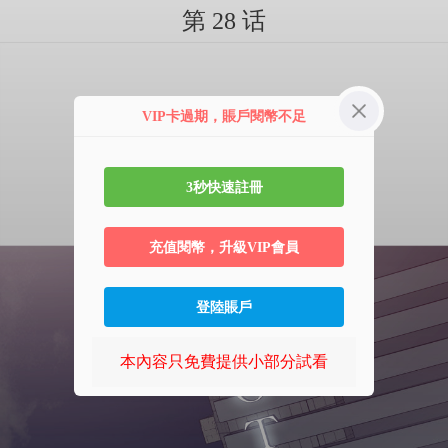
第 28 话
VIP卡過期，賬戶閱幣不足
3秒快速註冊
充值閱幣，升級VIP會員
登陸賬戶
本內容只免費提供小部分試看