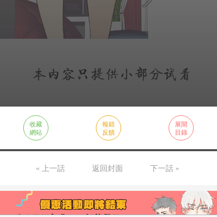
收藏
報錯
展開
網站
反饋
目錄
« 上一話
返回封面
下一話 »